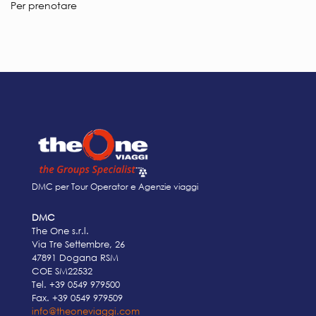
Per prenotare
DMC per Tour Operator e Agenzie viaggi
DMC
The One s.r.l.
Via Tre Settembre, 26
47891 Dogana RSM
COE SM22532
Tel.
+39 0549 979500
Fax. +39 0549 979509
info@theoneviaggi.com