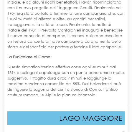
iniziale, e ad alcuni ricchi benefattori, i lavori ricominciarono
con il nuovo progetto dell’ ingegnere Cerutti. Finalmente nel
1904 era stata portata a termine la torre campanaria che, con
i suoi 96 metri di altezza e oltre 380 gradini per salirvi,
troneggiava sulla città di Lecco. Finalmente, la notte di
Natale del 1904 il Prevosto Confalonieri inaugurò e benedisse
il nuovo concerto di campane, i lecchesi poterono ascoltare
un festoso concerto di nove campane a coronamento dello
sforzo e del sacrificio per portare a termine il loro campanile.
La Funicolare di Como:
Questo simpatico trenino effettua corse ogni 30 minuti dal
1894 e collega il capoluogo con un punto panoramico molto
suggestivo. Il tragitto dura circa 7 minuti e raggiunge la
massima pendenza consentita del 55%. Dal belvedere si può
distinguere la sagoma del centro storico di Como, l’antico
castrum romano, le Alpi e la pianura brianzola.
LAGO MAGGIORE