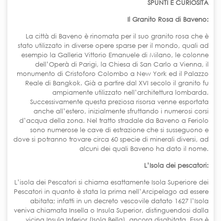
SPUNTI E CURIOSITÀ
Il Granito Rosa di Baveno:
La città di Baveno è rinomata per il suo granito rosa che è
stato utilizzato in diverse opere sparse per il mondo, quali ad
esempio la Galleria Vittorio Emanuele di Milano, le colonne
dell’Operà di Parigi, la Chiesa di San Carlo a Vienna, il
monumento di Cristoforo Colombo a New York ed il Palazzo
Reale di Bangkok. Già a partire dal XVI secolo il granito fu
ampiamente utilizzato nell’architettura lombarda.
Successivamente questa preziosa risorsa venne esportata
anche all’estero, inizialmente sfruttando i numerosi corsi
d’acqua della zona. Nel tratto stradale da Baveno a Feriolo
sono numerose le cave di estrazione che si susseguono e
dove si potranno trovare circa 60 specie di minerali diversi, ad
alcuni dei quali Baveno ha dato il nome.
L’Isola dei pescatori:
L’isola dei Pescatori si chiama esattamente Isola Superiore dei
Pescatori in quanto è stata la prima nell’Arcipelago ad essere
abitata; infatti in un decreto vescovile datato 1627 l’Isola
veniva chiamata Insella o Insula Superior, distinguendosi dalla
vicina Insula Inferior (Isola Bella), ancora disabitata. Essa è