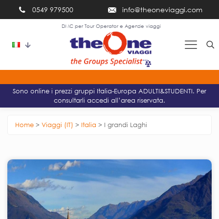
0549 979500
info@theoneviaggi.com
DMC per Tour Operator e Agenzie viaggi
Per le urgenze si prega di utilizzare i numeri di emergenza
Sono online i prezzi gruppi Italia-Europa ADULTI&STUDENTI. Per
consultarli accedi all’area riservata.
Home
>
Viaggi (IT)
>
Italia
>
I grandi Laghi