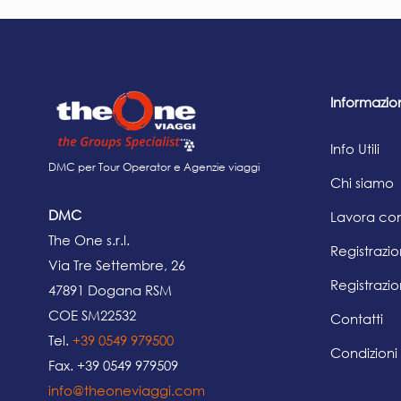
Informazio
Info Utili
DMC per Tour Operator e Agenzie viaggi
Chi siamo
DMC
Lavora con
The One s.r.l.
Registrazi
Via Tre Settembre, 26
Registrazio
47891 Dogana RSM
COE SM22532
Contatti
Tel.
+39 0549 979500
Condizioni
Fax. +39 0549 979509
info@theoneviaggi.com