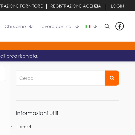
|
|
TRAZIONE FORNITORE
REGISTRAZIONE AGENZIA
LOGIN
Chi siamo
Lavora con noi
all’area riservata.
Cerca
Informazioni utili
I prezzi