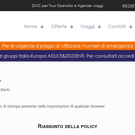
DMC per Tour Operator e Agenzie viaggi
REGIS
Home
Offerte
Viaggi
Contatti
Per le urgenze si prega di utilizzare i numeri di emergenza
zi gruppi Italia-Europa ADULTI&STUDENTI. Per consultarli accedi 
/
Utenti.
di stampa presente nelle impostazioni di qualsiasi browser.
Riassunto della policy