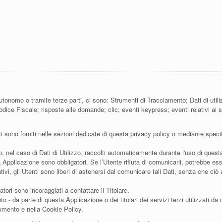
utonomo o tramite terze parti, ci sono: Strumenti di Tracciamento; Dati di ut
Codice Fiscale; risposte alle domande; clic; eventi keypress; eventi relativi 
i sono forniti nelle sezioni dedicate di questa privacy policy o mediante specific
o, nel caso di Dati di Utilizzo, raccolti automaticamente durante l'uso di ques
a Applicazione sono obbligatori. Se l’Utente rifiuta di comunicarli, potrebbe es
tivi, gli Utenti sono liberi di astenersi dal comunicare tali Dati, senza che ci
ori sono incoraggiati a contattare il Titolare.
to - da parte di questa Applicazione o dei titolari dei servizi terzi utilizzati da 
ocumento e nella Cookie Policy.