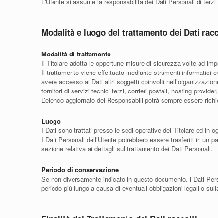
L'Utente si assume la responsabilità dei Dati Personali di terzi
Modalità e luogo del trattamento dei Dati racc
Modalità di trattamento
Il Titolare adotta le opportune misure di sicurezza volte ad imp
Il trattamento viene effettuato mediante strumenti informatici e/
avere accesso ai Dati altri soggetti coinvolti nell’organizzazi
fornitori di servizi tecnici terzi, corrieri postali, hosting pro
L’elenco aggiornato dei Responsabili potrà sempre essere richie
Luogo
I Dati sono trattati presso le sedi operative del Titolare ed in og
I Dati Personali dell’Utente potrebbero essere trasferiti in un pa
sezione relativa ai dettagli sul trattamento dei Dati Personali.
Periodo di conservazione
Se non diversamente indicato in questo documento, i Dati Persona
periodo più lungo a causa di eventuali obbligazioni legali o sul