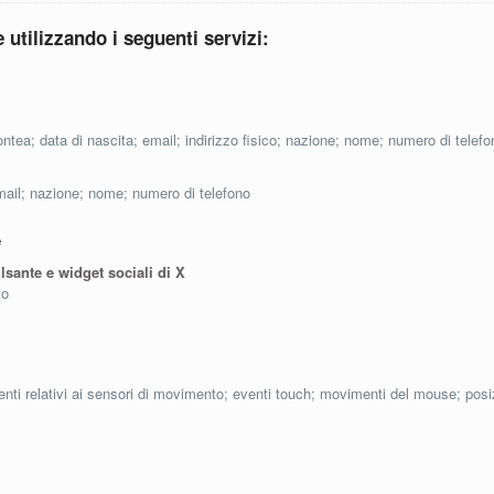
e utilizzando i seguenti servizi:
tea; data di nascita; email; indirizzo fisico; nazione; nome; numero di telef
mail; nazione; nome; numero di telefono
e
sante e widget sociali di X
to
eventi relativi ai sensori di movimento; eventi touch; movimenti del mouse; posi