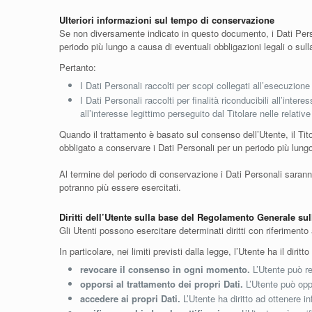
Ulteriori informazioni sul tempo di conservazione
Se non diversamente indicato in questo documento, i Dati Persona
periodo più lungo a causa di eventuali obbligazioni legali o sul
Pertanto:
I Dati Personali raccolti per scopi collegati all’esecuzione
I Dati Personali raccolti per finalità riconducibili all’inte
all’interesse legittimo perseguito dal Titolare nelle relati
Quando il trattamento è basato sul consenso dell’Utente, il Tit
obbligato a conservare i Dati Personali per un periodo più lungo
Al termine del periodo di conservazione i Dati Personali saranno ca
potranno più essere esercitati.
Diritti dell’Utente sulla base del Regolamento Generale su
Gli Utenti possono esercitare determinati diritti con riferimento ai
In particolare, nei limiti previsti dalla legge, l’Utente ha il diritto 
revocare il consenso in ogni momento.
L’Utente può re
opporsi al trattamento dei propri Dati.
L’Utente può oppo
accedere ai propri Dati.
L’Utente ha diritto ad ottenere in