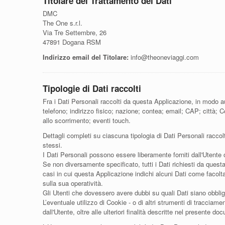
Titolare del Trattamento dei Dati
DMC
The One s.r.l.
Via Tre Settembre, 26
47891 Dogana RSM
Indirizzo email del Titolare:
info@theoneviaggi.com
Tipologie di Dati raccolti
Fra i Dati Personali raccolti da questa Applicazione, in modo a
telefono; indirizzo fisico; nazione; contea; email; CAP; città; 
allo scorrimento; eventi touch.
Dettagli completi su ciascuna tipologia di Dati Personali raccolt
stessi.
I Dati Personali possono essere liberamente forniti dall'Utente 
Se non diversamente specificato, tutti i Dati richiesti da quest
casi in cui questa Applicazione indichi alcuni Dati come facolta
sulla sua operatività.
Gli Utenti che dovessero avere dubbi su quali Dati siano obbligat
L’eventuale utilizzo di Cookie - o di altri strumenti di tracciamen
dall'Utente, oltre alle ulteriori finalità descritte nel presente d