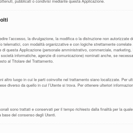
 ottenuti, pubblicati o condivisi mediante questa Applicazione.
olti
edire l’accesso, la divulgazione, la modifica o la distruzione non autorizzate d
o telematici, con modalità organizzative e con logiche strettamente correlate all
one di questa Applicazione (personale amministrativo, commerciale, marketing, 
vider, società informatiche, agenzie di comunicazione) nominati anche, se necess
sto al Titolare del Trattamento.
ni altro luogo in cui le parti coinvolte nel trattamento siano localizzate. Per ulte
ese diverso da quello in cui l’Utente si trova. Per ottenere ulteriori informazion
li sono trattati e conservati per il tempo richiesto dalla finalità per la qual
la base del consenso degli Utenti.