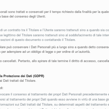
li sono trattati e conservati per il tempo richiesto dalla finalità per la qual
la base del consenso degli Utenti.
 di un contratto tra il Titolare e l’Utente saranno trattenuti sino a quando sia c
resse legittimo del Titolare saranno trattenuti sino al soddisfacimento di tale int
ve sezioni di questo documento o contattando il Titolare.
olare può conservare i Dati Personali più a lungo sino a quando detto consenso
 per adempiere ad un obbligo di legge o per ordine di un’autorità.
ncellati. Pertanto, allo spirare di tale termine il diritto di accesso, cancellazio
lla Protezione dei Dati (GDPR)
 Dati trattati dal Titolare.
di:
vocare il consenso al trattamento dei propri Dati Personali precedentemente 
rsi al trattamento dei propri Dati quando esso avviene in virtù di una base gi
formazioni sui Dati trattati dal Titolare, su determinati aspetti del trattamento e