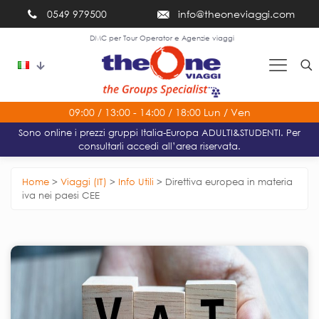
0549 979500
info@theoneviaggi.com
DMC per Tour Operator e Agenzie viaggi
09:00 / 13:00 - 14:00 / 18:00 Lun / Ven
Sono online i prezzi gruppi Italia-Europa ADULTI&STUDENTI. Per
consultarli accedi all’area riservata.
Home
>
Viaggi (IT)
>
Info Utili
>
Direttiva europea in materia
iva nei paesi CEE