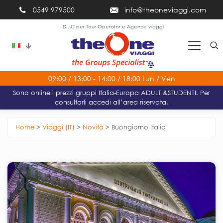
0549 979500
info@theoneviaggi.com
DMC per Tour Operator e Agenzie viaggi
09:00 / 13:00 - 14:00 / 18:00 Lun / Ven
Sono online i prezzi gruppi Italia-Europa ADULTI&STUDENTI. Per
consultarli accedi all’area riservata.
Home
>
Viaggi (IT)
>
Novità
>
Buongiorno Italia