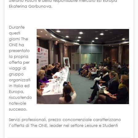
Stefano Foschi e della responsabile mercato Est Europa
Ekaterina Gorbunova.
Durante
questi
giorni The
ONE ha
presentato
la propria
offerta per
viaggi di
gruppo
organizzati
in Italia ed
Europa,
riscuotendo
notevole
successo.
Servizi professionali, prezzo concorrenziale caratterizzano
l’offerta di The ONE, leader nel settore Leisure e Studenti