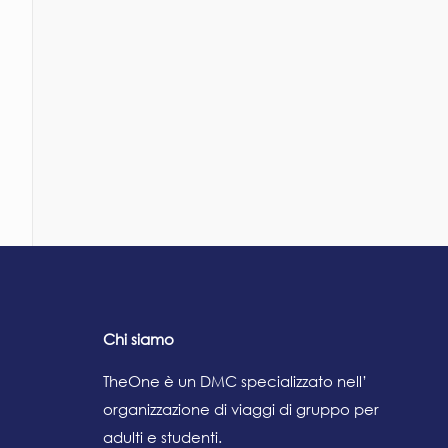
Chi siamo
TheOne è un DMC specializzato nell’
organizzazione di viaggi di gruppo per
adulti e studenti.