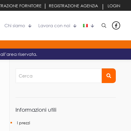
|
|
TRAZIONE FORNITORE
REGISTRAZIONE AGENZIA
LOGIN
Chi siamo
Lavora con noi
all’area riservata.
Cerca
Informazioni utili
I prezzi