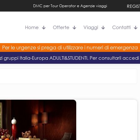
DMC per Tour Operator e Agenzie viaggi
REGIS
Home
Offerte
Viaggi
Contatti
Per le urgenze si prega di utilizzare i numeri di emergenza
zi gruppi Italia-Europa ADULTI&STUDENTI. Per consultarli accedi 