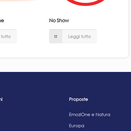
he
No Show
 tutto
Leggi tutto
ni
Proposte
EmoziOne e Natura
Europa