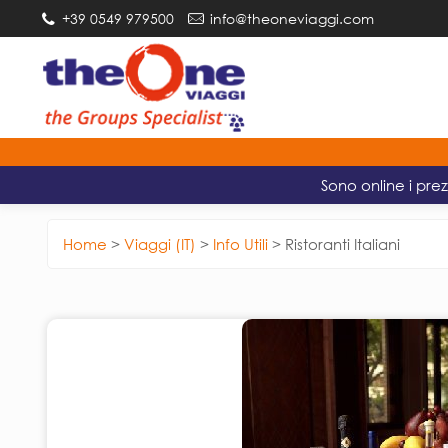
+39 0549 979500
info@theoneviaggi.com
Sono online i prez
Home
>
Viaggi (IT)
>
Info Utili
>
Ristoranti Italiani