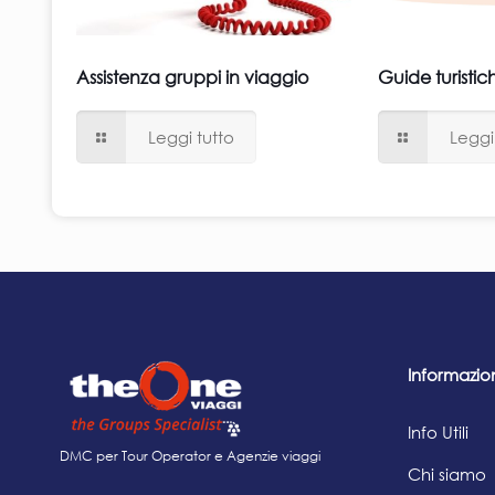
Assistenza gruppi in viaggio
Guide turistic
Leggi tutto
Leggi
Informazio
Info Utili
DMC per Tour Operator e Agenzie viaggi
Chi siamo