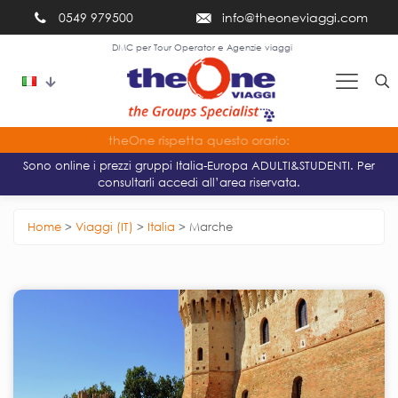
0549 979500
info@theoneviaggi.com
DMC per Tour Operator e Agenzie viaggi
theOne rispetta questo orario:
Sono online i prezzi gruppi Italia-Europa ADULTI&STUDENTI. Per
consultarli accedi all’area riservata.
Home
>
Viaggi (IT)
>
Italia
>
Marche