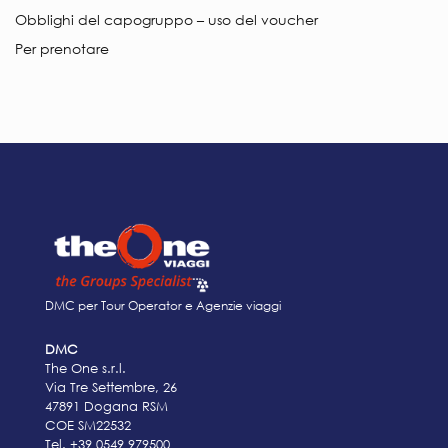
Obblighi del capogruppo – uso del voucher
Per prenotare
DMC per Tour Operator e Agenzie viaggi
DMC
The One s.r.l.
Via Tre Settembre, 26
47891 Dogana RSM
COE SM22532
Tel.
+39 0549 979500