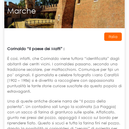
Marche
Italia
Corinaldo “Il paese dei Matti”
:
È così, infatti, che Corinaldo viene tuttora “identificata” dagli
abitanti dei centri vicini. I corinaldesi passano, secondo una
tradizione secolare, per mattacchioni. Comunque per tipi un
po’ originali. Il giornalista e celebre fotografo Mario Carafòli
(1902 – 1986) si è divertito a raccogliere con appassionata
puntualità le tante storie curiose suscitate da questo popolo di
estravaganti.
Una di queste antiche dicerie narra de “Il pozzo della
polenta”. Un contadino salì lungo la scalinata (La Piaggia)
con un sacco di farina di granturco sulle spalle. Affaticato,
giunto nei pressi del pozzo, appoggiò il sacco sul bordo per
riprendere fiato. Questo si scucì e tutta la farina finì nel pozzo,
dando la possibilità ai corinaldesi di “servirsi” di polenta per