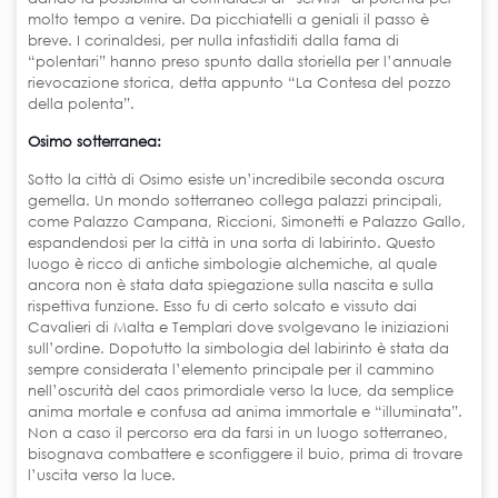
molto tempo a venire. Da picchiatelli a geniali il passo è
breve. I corinaldesi, per nulla infastiditi dalla fama di
“polentari” hanno preso spunto dalla storiella per l’annuale
rievocazione storica, detta appunto “La Contesa del pozzo
della polenta”.
Osimo sotterranea:
Sotto la città di Osimo esiste un’incredibile seconda oscura
gemella. Un mondo sotterraneo collega palazzi principali,
come Palazzo Campana, Riccioni, Simonetti e Palazzo Gallo,
espandendosi per la città in una sorta di labirinto. Questo
luogo è ricco di antiche simbologie alchemiche, al quale
ancora non è stata data spiegazione sulla nascita e sulla
rispettiva funzione. Esso fu di certo solcato e vissuto dai
Cavalieri di Malta e Templari dove svolgevano le iniziazioni
sull’ordine. Dopotutto la simbologia del labirinto è stata da
sempre considerata l’elemento principale per il cammino
nell’oscurità del caos primordiale verso la luce, da semplice
anima mortale e confusa ad anima immortale e “illuminata”.
Non a caso il percorso era da farsi in un luogo sotterraneo,
bisognava combattere e sconfiggere il buio, prima di trovare
l’uscita verso la luce.