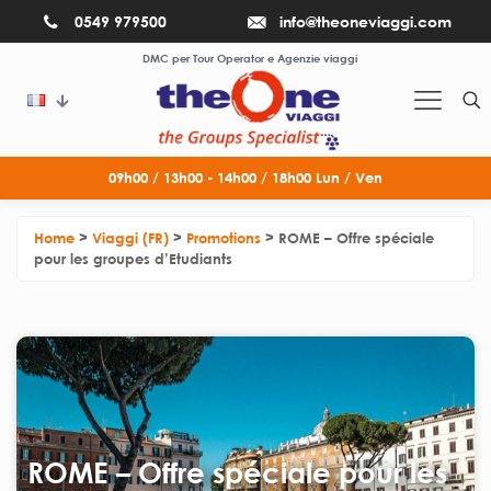
0549 979500
info@theoneviaggi.com
DMC per Tour Operator e Agenzie viaggi
09h00 / 13h00 - 14h00 / 18h00 Lun / Ven
Home
>
Viaggi (FR)
>
Promotions
>
ROME – Offre spéciale
pour les groupes d’Etudiants
ROME – Offre spéciale pour les