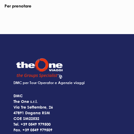
Per prenotare
DMC per Tour Operator e Agenzie viaggi
DMC
The One s.r.l.
Via Tre Settembre, 26
47891 Dogana RSM
COE SM22532
Tel.
+39 0549 979500
Fax. +39 0549 979509