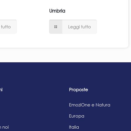
Umbria
 tutto
Leggi tutto
ni
Proposte
EmoziOne e Natura
Europa
 noi
Italia