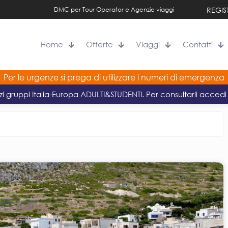
DMC per Tour Operator e Agenzie viaggi
REGIS
Home
Offerte
Viaggi
Contatti
Per le urgenze si prega di utilizzare i numeri di emergenza
zi gruppi Italia-Europa ADULTI&STUDENTI. Per consultarli accedi 