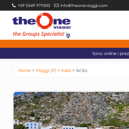
+39 0549 979500
info@theoneviaggi.com
Sono online i prez
Home
>
Viaggi (IT)
>
Italia
>
Sicilia