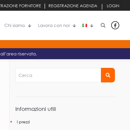
|
|
TRAZIONE FORNITORE
REGISTRAZIONE AGENZIA
LOGIN
Chi siamo
Lavora con noi
all’area riservata.
Cerca
Informazioni utili
I prezzi