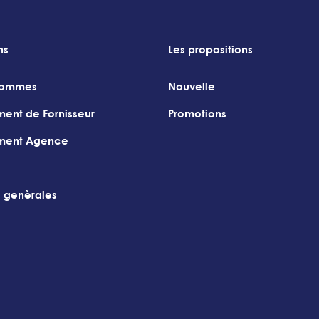
ns
Les propositions
sommes
Nouvelle
ment de Fornisseur
Promotions
ement Agence
s genèrales