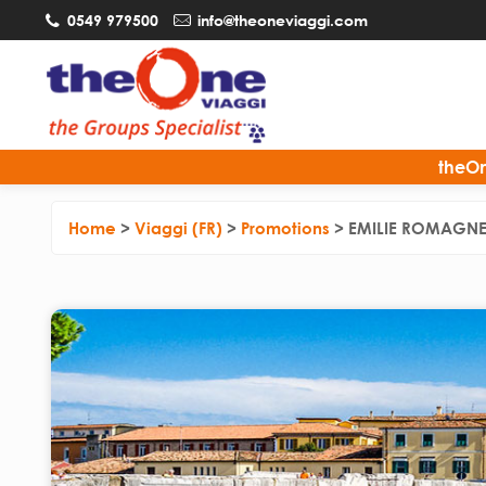
0549 979500
info@theoneviaggi.com
theOn
Home
>
Viaggi (FR)
>
Promotions
>
EMILIE ROMAGNE –