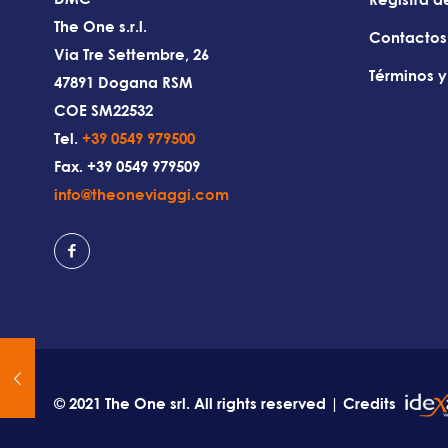
The One s.r.l.
Contactos
Via Tre Settembre, 26
Términos 
47891 Dogana RSM
COE SM22532
Tel.
+39 0549 979500
Fax. +39 0549 979509
info@theoneviaggi.com
© 2021 The One srl. All rights reserved | Credits