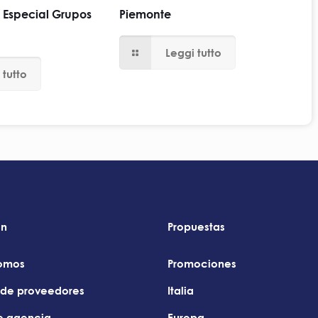
a Especial Grupos
Piemonte
Leggi tutto
 tutto
ón
Propuestas
omos
Promociones
e de proveedores
Italia
de agencia
Europa