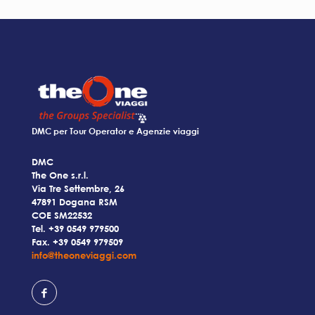
DMC per Tour Operator e Agenzie viaggi
DMC
The One s.r.l.
Via Tre Settembre, 26
47891 Dogana RSM
COE SM22532
Tel.
+39 0549 979500
Fax. +39 0549 979509
info@theoneviaggi.com