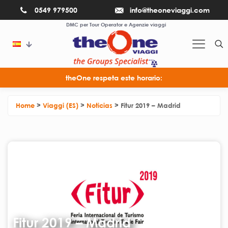
0549 979500
info@theoneviaggi.com
DMC per Tour Operator e Agenzie viaggi
theOne respeta este horario:
Home
>
Viaggi (ES)
>
Noticias
>
Fitur 2019 – Madrid
Fitur 2019 – Madrid