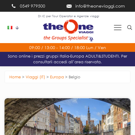
0549 979500
info@theoneviaggi.com
DMC per Tour Operator e Agenzie viaggi
Per le urgenze si prega di utilizzare i numeri di emergenza
Sono online i prezzi gruppi Italia-Europa ADULTI&STUDENTI. Per
consultarli accedi all’area riservata.
Home
>
Viaggi (IT)
>
Europa
>
Belgio